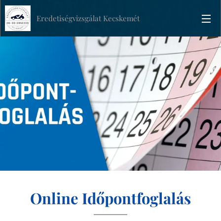
Eredetiségvizsgálat Kecskemét
Online Időpontfoglalás