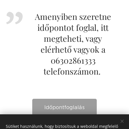
Amenyiben szeretne
időpontot foglal, itt
megteheti, vagy
elérhető vagyok a
06302861333
telefonszámon.
Időpontfoglalás
Sütiket használunk, hogy biztosítsuk a weboldal megfelelő