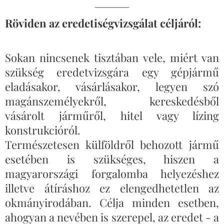
Röviden az eredetiségvizsgálat céljáról:
Sokan nincsenek tisztában vele, miért van
szükség eredetvizsgára egy gépjármű
eladásakor, vásárlásakor, legyen szó
magánszemélyekről, kereskedésből
vásárolt járműről, hitel vagy lízing
konstrukcióról.
Természetesen külföldről behozott jármű
esetében is szükséges, hiszen a
magyarországi forgalomba helyezéshez
illetve átíráshoz ez elengedhetetlen az
okmányirodában. Célja minden esetben,
ahogyan a nevében is szerepel, az eredet - a