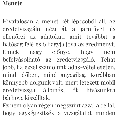
Menete
Hivatalosan a menet két lépcsőből áll. Az
eredetvizsgáló nézi át a járművet és
ellenőrzi az adatokat, amit továbbít a
hatóság felé és ő hagyja jóvá az eredményt.
Ennek nagy előnye, hogy nem
befolyásolható az eredetvizsgáló. Tehát
jobb, ha ezzel számolunk adás-vétel esetén,
mind időben, mind anyagilag. Korábban
könnyebb dolgunk volt, mert létezett mobil
eredetvizsga állomás, ők hívásunkra
bárhova kiszálltak.
Ez nem olyan régen megszűnt azzal a céllal,
hogy egységesítsék a vizsgálatot minden