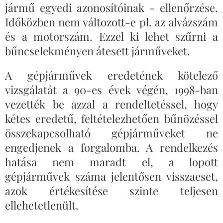
jármű egyedi azonosítóinak - ellenőrzése.
Időközben nem változott-e pl. az alvázszám
és a motorszám. Ezzel ki lehet szűrni a
bűncselekményen átesett járműveket.
A gépjárművek eredetének kötelező
vizsgálatát a 90-es évek végén, 1998-ban
vezették be azzal a rendeltetéssel, hogy
kétes eredetű, feltételezhetően bűnözéssel
összekapcsolható gépjárműveket ne
engedjenek a forgalomba. A rendelkezés
hatása nem maradt el, a lopott
gépjárművek száma jelentősen visszaeset,
azok értékesítése szinte teljesen
ellehetetlenült.